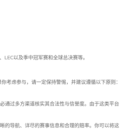
K、LEC以及季中冠军赛和全球总决赛等。
果你考虑参与，请一定保持警惕，并建议遵循以下原则：
必通过多方渠道核实其合法性与信誉度。由于这类平台
晰的导航、详尽的赛事信息和合理的赔率。你可以将这