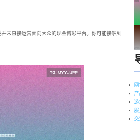
戏并未直接运营面向大众的现金博彩平台。你可能接触到
网
产
游
服
交