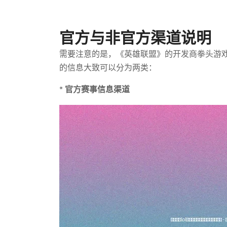
官方与非官方渠道说明
需要注意的是，《英雄联盟》的开发商拳头游
的信息大致可以分为两类：
*
官方赛事信息渠道