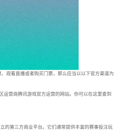
果、观看直播或者购买门票，那么应当以以下官方渠道为
区运营商腾讯游戏官方运营的网站。你可以在这里查到
独立的第三方商业平台。它们通常提供丰富的赛事投注玩