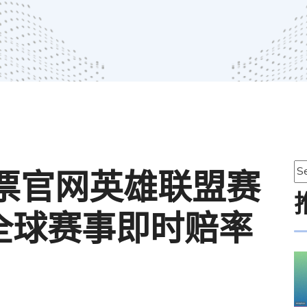
彩票官网英雄联盟赛
 全球赛事即时赔率