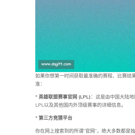
如果你想第一时间获取最准确的赛程、比赛结
准：
*
英雄联盟赛事官网 (LPL)
：这是由中国大陆地
LPL以及其他国内外顶级赛事的详细信息。
*
第三方竞猜平台
你在网上搜索到的所谓“官网”，绝大多数都是