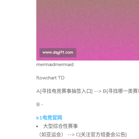
mermaidmermaid
flowchart TD
A[寻找电竞赛事抽签入口] --> B{寻找哪一类赛
B -
k1电竞官网
大型综合性赛事
（如亚运会） --> C[关注官方组委会公告]