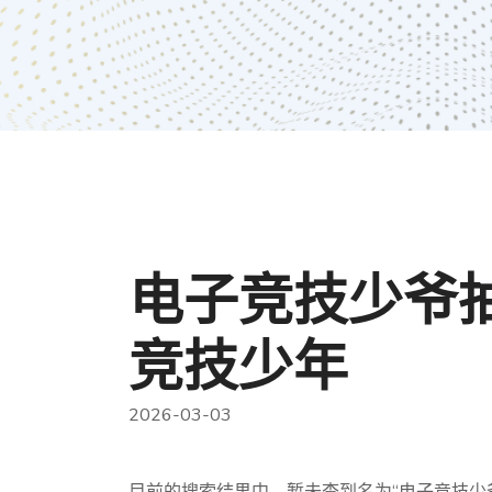
电子竞技少爷
竞技少年
2026-03-03