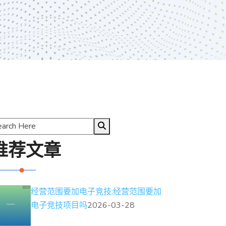
推荐文章
经营范围要加电子竞技;经营范围要加
电子竞技项目吗
2026-03-28