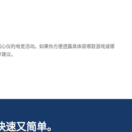
到心仪的电竞活动。如果你方便透露具体是哪款游戏或哪
寻建议。
快速又简单。