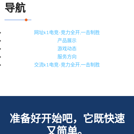
导航
网址k1电竞-竞力全开,一击制胜
产品展示
游戏动态
服务方向
交流k1电竞-竞力全开,一击制胜
准备好开始吧，它既快速
又简单。