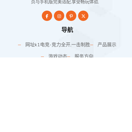
页与手机版完美适配,享受畅玩体验,
导航
网址k1电竞-竞力全开,一击制胜
产品展示
游戏动态
服务方向
交流k1电竞-竞力全开,一击制胜
网站地图
SiteMap
联系方式