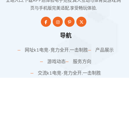
全站入口,下载APP后体验电子竞技,真人互动与体育类游戏,网
页与手机版完美适配,享受畅玩体验,
导航
网址k1电竞-竞力全开,一击制胜
产品展示
游戏动态
服务方向
交流k1电竞-竞力全开,一击制胜
网站地图
SiteMap
联系方式