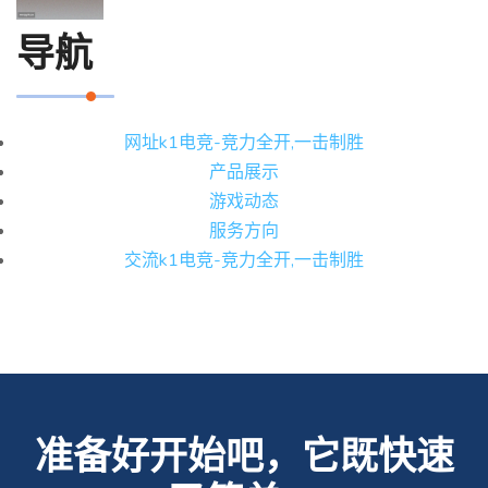
导航
网址k1电竞-竞力全开,一击制胜
产品展示
游戏动态
服务方向
交流k1电竞-竞力全开,一击制胜
准备好开始吧，它既快速