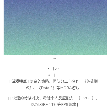
| :--
| :--
| : |
|
游戏特点
| 复杂的策略、团队分工与合作 | 《英雄联
盟》、《Dota 2》等MOBA游戏 |
| | 快速的枪战对决、考验个人反应能力 | 《CS:GO》、
《VALORANT》等FPS游戏 |