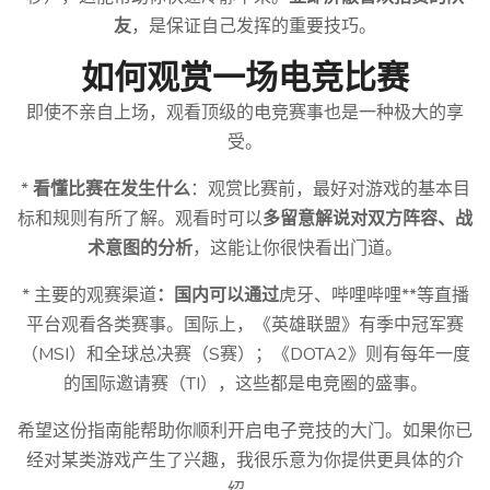
友
，是保证自己发挥的重要技巧。
如何观赏一场电竞比赛
即使不亲自上场，观看顶级的电竞赛事也是一种极大的享
受。
*
看懂比赛在发生什么
：观赏比赛前，最好对游戏的基本目
标和规则有所了解。观看时可以
多留意解说对双方阵容、战
术意图的分析
，这能让你很快看出门道。
*
主要的观赛渠道
：国内可以通过
虎牙、哔哩哔哩**等直播
平台观看各类赛事。国际上，《英雄联盟》有季中冠军赛
（MSI）和全球总决赛（S赛）；《DOTA2》则有每年一度
的国际邀请赛（TI），这些都是电竞圈的盛事。
希望这份指南能帮助你顺利开启电子竞技的大门。如果你已
经对某类游戏产生了兴趣，我很乐意为你提供更具体的介